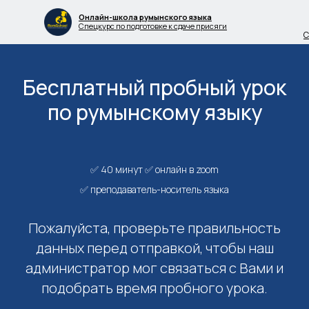
Онлайн-школа румынского языка
Спецкурс по подготовке к сдаче присяги
С
Бесплатный пробный урок
по румынскому языку
✅ 40 минут ✅ онлайн в zoom
✅ преподаватель-носитель языка
Пожалуйста, проверьте правильность
данных перед отправкой, чтобы наш
администратор мог связаться с Вами и
подобрать время пробного урока.